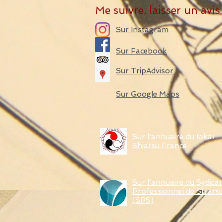
Me suivre, laisser un avis 
Sur Instagram
Sur Facebook
Sur TripAdvisor
Sur Google Maps
Sur l'annuaire du Iokaï
Shiatsu France
Sur l'annuaire du Sydicat
Professionnel de Shiats
(SPS)