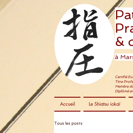
Pa
Pra
& 
à Mars
Certifié E
Titre Prof
Membre du
Diplômé en
Accueil
Le Shiatsu iokaï
Tous les posts