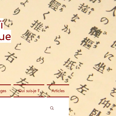
ï
ue
ages
Qui suis-je ?
Articles