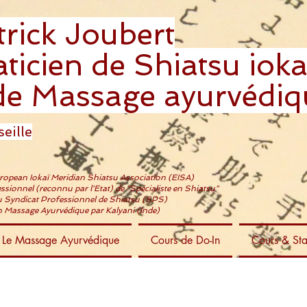
trick Joubert
ticien de Shiatsu ioka
de Massage ayurvédiq
eille
uropean Iokaï Meridian Shiatsu Association (EISA)
essionnel (reconnu par l'Etat) de "Spécialiste en Shiatsu"
 Syndicat Professionnel de Shiatsu (SPS)
 Massage Ayurvédique par Kalyani (Inde)
Le Massage Ayurvédique
Cours de Do-In
Cours & St