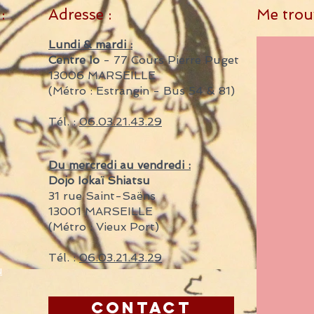
:
Adresse :
Me trouv
Lundi & mardi :
Centre Io
- 77 Cours Pierre Puget
13006 MARSEILLE
(Métro : Estrangin - Bus 54 & 81)
Tél. :
06.03.21.43.29
Du mercredi au vendredi :
Dojo Iokaï Shiatsu
31 rue Saint-Saëns
13001 MARSEILLE
(Métro : Vieux Port)
Tél. :
06.03.21.43.29
u
CONTACT