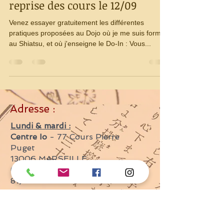
Dojo Iokaï de Marseille - et
reprise des cours le 12/09
Venez essayer gratuitement les différentes
pratiques proposées au Dojo où je me suis formé
au Shiatsu, et où j'enseigne le Do-In : Vous...
Adresse :
Lundi & mardi :
Centre Io
- 77 Cours Pierre
Puget
13006 MARSEILLE
(Métro : Estrangin - Bus 54 &
81)
Tél. :
06.03.21.43.29