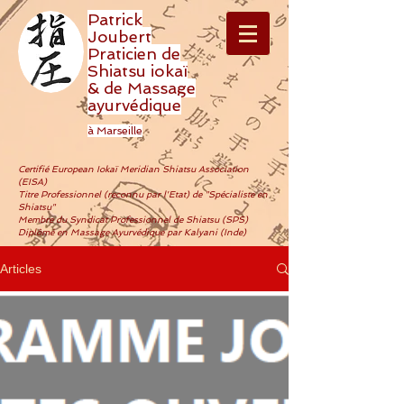
Patrick
Joubert
Praticien de
Shiatsu iokaï
& de Massage
ayurvédique
à Marseille
Certifié European Iokaï Meridian Shiatsu Association
(EISA)
Titre Professionnel (reconnu par l'Etat) de "Spécialiste en
Shiatsu"
Membre du Syndicat Professionnel de Shiatsu (SPS)
Diplômé en Massage Ayurvédique par Kalyani (Inde)
Articles