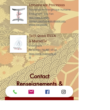
Lemniscate Processus
Formation en énergétique humaine
Enseignant : Lou Yan
http://www.le-jardin-
interieur.com/formation-devenir-son-
propre-therapeute
Taiji Quan ITCCA
à Marseille
Enseignant :
Alexandre PAUME-VEGA
https://www.ecoleweifa.co
m
Contact
Renseignements &
Rendez-vous :