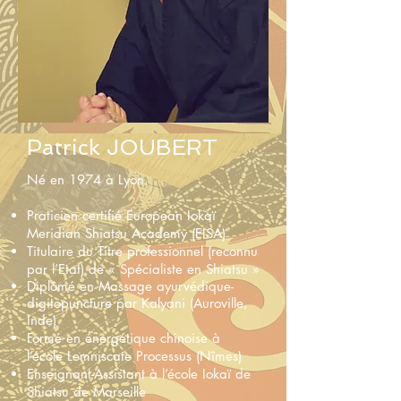
Patrick JOUBERT
Né en 1974 à Lyon.
Praticien certifié European Iokaï
Meridian Shiatsu Academy (EISA)
Titulaire du Titre professionnel (reconnu
par l’Etat) de « Spécialiste en Shiatsu »
Diplômé en Massage ayurvédique-
digitopuncture par Kalyani (Auroville,
Inde)
Formé en énergétique chinoise à
l’école Lemniscate Processus (Nîmes)
Enseignant-Assistant à l’école Iokaï de
Shiatsu de Marseille