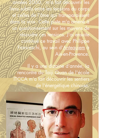
années 2000, m’a fait découvrir les
liens subtils entre les tensions du corps
et celles de l’âme qui transparaissent
dans la voix. Cette piste m’a amené à
un questionnement sur les moyens de
résoudre ces tensions. J’ai ensuite
continué ce travail avec Philippe
Franceschi, au sein d’
Antequiem
à
Aix-en-Provence.
Il y a une dizaine d’année, la
rencontre du Taiji Quan de l'école
ITCCA m’a fait découvrir les sentiers
de l’énergétique chinoise.