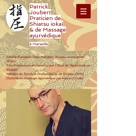
Patrick
Joubert
Praticien de
Shiatsu iokaï
& de Massage
ayurvédique
à Marseille
Certifié European Iokaï Meridian Shiatsu Association
(EISA)
Titre Professionnel (reconnu par l'Etat) de "Spécialiste en
Shiatsu"
Membre du Syndicat Professionnel de Shiatsu (SPS)
Diplômé en Massage Ayurvédique par Kalyani (Inde)