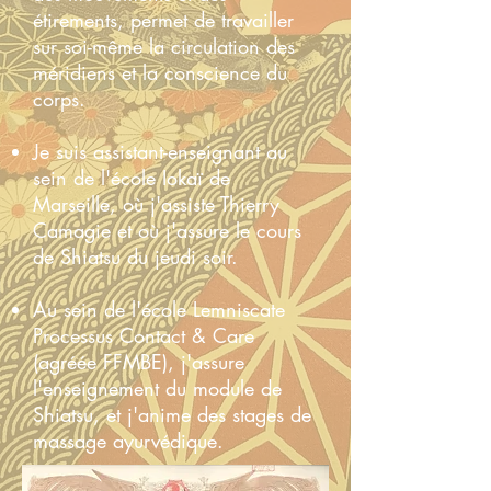
étirements, permet de travailler
sur soi-même la circulation des
méridiens et la conscience du
corps.
Je suis assistant-enseignant au
sein de l'école Iokaï de
Marseille, où j'assiste Thierry
Camagie et où j'assure le cours
de Shiatsu du jeudi soir.
Au sein de l'école Lemniscate
Processus Contact & Care
(agréée FFMBE), j'assure
l'enseignement du module de
Shiatsu, et j'anime des stages de
massage ayurvédique.