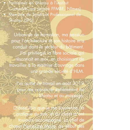
Formateur en Shiatsu à l’institut
Contact&Care (agréé FFMBE, Nîmes)
Membre du Syndicat Professionnel de
Shiatsu (SPS)
Urbaniste de formation, ma passion
pour l’architecture et son histoire m’a
conduit dans le secteur du bâtiment.
J’ai privilégié la fibre sociale qui
résonnait en moi, en choisissant de
travailler à la maitrise d’ouvrage dans
une grande société d'HLM.
J'ai quitté ce travail en août 2019
pour me consacrer entièrement au
Shiatsu et au massage.
D’aussi loin que je me souvienne, la
pratique du son et du chant m’ont
toujours accompagné. La chef de
chœur
Pierre-Line Maire
, au début des