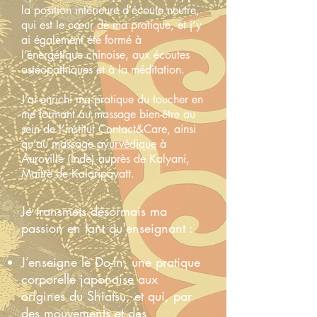
la position intérieure d’écoute neutre,
qui est le cœur de ma pratique, et j’y
ai également été formé à
l’énergétique chinoise, aux écoutes
ostéopathiques et à la méditation.
J’ai enrichi ma pratique du toucher en
me formant au massage bien-être au
sein de l’institut Contact&Care, ainsi
qu’au
massage ayurvédique
à
Auroville (Inde) auprès de Kalyani,
Maître de Kalaripayatt.
Je transmets désormais ma
passion en tant qu'enseignant :
J’enseigne le Do-In, une pratique
corporelle japonaise aux
origines du Shiatsu, et qui, par
des mouvements et des