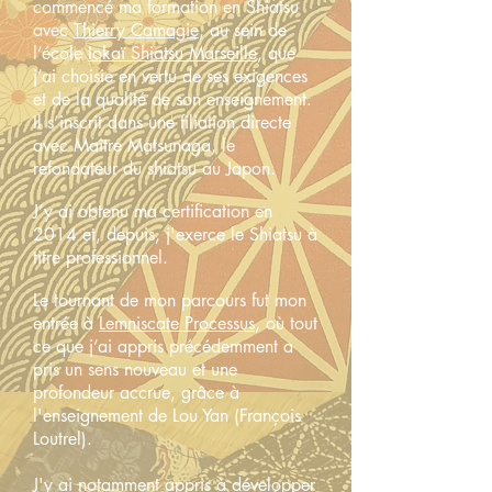
commencé ma formation en Shiatsu
avec
Thierry Camagie
, au sein de
l’école
Iokaï Shiatsu Marseille
, que
j’ai choisie en vertu de ses exigences
et de la qualité de son enseignement.
Il s’inscrit dans une filiation directe
avec Maître Matsunaga, le
refondateur du shiatsu au Japon.
J’y ai obtenu ma certification en
2014 et, depuis, j'exerce le Shiatsu à
titre professionnel.
Le tournant de mon parcours fut mon
entrée à
Lemniscate Processus
, où tout
ce que j’ai appris précédemment a
pris un sens nouveau et une
profondeur accrue, grâce à
l'enseignement de Lou Yan (François
Loutrel).
J'y ai notamment appris à développer