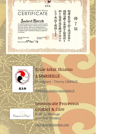
Ecole Iokaï Shiatsu
à MARSEILLE
Enseignant : Thierry CAMAGIE.
www.iokai-shiatsu-association.fr
Lemniscate Processus
Contact & Care
Ecole de Massage
Bien-Etre (FFMBE)
www.le-jardin-interieur.com